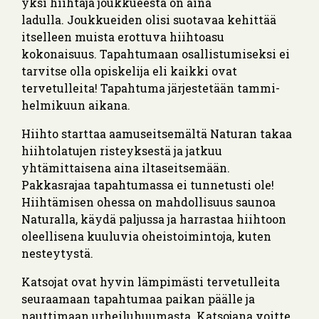
yksi hiihtäjä joukkueesta on aina
ladulla. Joukkueiden olisi suotavaa kehittää
itselleen muista erottuva hiihtoasu
kokonaisuus. Tapahtumaan osallistumiseksi ei
tarvitse olla opiskelija eli kaikki ovat
tervetulleita! Tapahtuma järjestetään tammi-
helmikuun aikana.
Hiihto starttaa aamuseitsemältä Naturan takaa
hiihtolatujen risteyksestä ja jatkuu
yhtämittaisena aina iltaseitsemään.
Pakkasrajaa tapahtumassa ei tunnetusti ole!
Hiihtämisen ohessa on mahdollisuus saunoa
Naturalla, käydä paljussa ja harrastaa hiihtoon
oleellisena kuuluvia oheistoimintoja, kuten
nesteytystä.
Katsojat ovat hyvin lämpimästi tervetulleita
seuraamaan tapahtumaa paikan päälle ja
nauttimaan urheiluhuumasta. Katsojana voitte