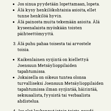
Jos sinua pyydetään lopettamaan, lopeta.
Älä kysy henkilökohtaisia asioita, ellet
tunne henkilöä hyvin.
Älä painosta muita tekemään asioita. Älä
kyseenalaista myöskään toisten
päihteettömyyttä.
Älä puhu pahaa toisesta tai arvostele
toisia.
Kaikenlainen syrjintä on kiellettyä
Joensuun Metsäylioppilaiden
tapahtumissa.
Jokaisella on oikeus tuntea olonsa
turvalliseksi Joensuun Metsäylioppilaiden
tapahtumissa ilman syrjintää, häirintää,
seksuaalista, fyysistä tai verbaalista
ahdistelua.
Jos olet loukannut jotain toista, pyydä