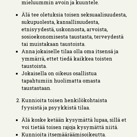
mieluummin avoin ja kuuntele.
Älä tee oletuksia toisen seksuaalisuudesta,
sukupuolesta, kansallisuudesta,
etnisyydestä, uskonnosta, arvoista,
sosioekonomisesta taustasta, terveydestä
tai muistakaan taustoista.
Anna jokaiselle tilaa olla oma itsensä ja
ymmärrä, ettet tiedä kaikkea toisten
taustoista.
Jokaisella on oikeus osallistua
tapahtumiin huolimatta omasta
taustastaan.
Kunnioita toisen henkilökohtaista
fyysistä ja psyykkistä tilaa.
Älä koske ketään kysymättä lupaa, sillä et
voi tietää toisen rajoja kysymättä niitä.
Kunnioita itsemääräämisoikeutta.