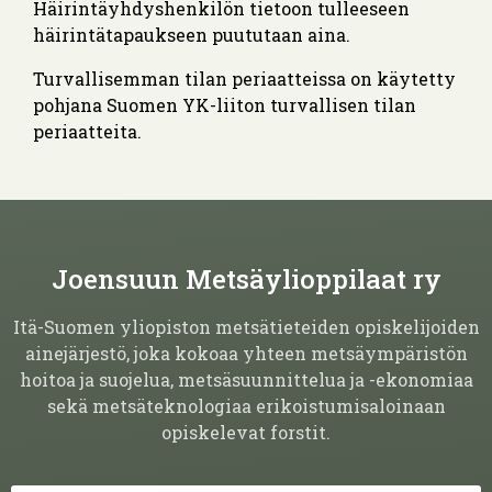
Häirintäyhdyshenkilön tietoon tulleeseen
häirintätapaukseen puututaan aina.
Turvallisemman tilan periaatteissa on käytetty
pohjana Suomen YK-liiton turvallisen tilan
periaatteita.
Joensuun Metsäylioppilaat ry
Itä-Suomen yliopiston metsätieteiden opiskelijoiden
ainejärjestö, joka kokoaa yhteen metsäympäristön
hoitoa ja suojelua, metsäsuunnittelua ja -ekonomiaa
sekä metsäteknologiaa erikoistumisaloinaan
opiskelevat forstit.