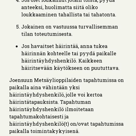
anteeksi, huolimatta siitä oliko
loukkaaminen tahallista tai tahatonta.
Jokainen on vastuussa turvallisemman
tilan toteutumisesta.
Jos havaitset häirintää, anna tukea
häirinnän kohteelle tai pyydä paikalle
häirintäyhdyshenkilö. Kaikkeen
häiritsevään käytökseen on puututtava.
Joensuun Metsäylioppilaiden tapahtumissa on
paikalla aina vähintään yksi
häirintäyhdyshenkilö, jolle voi kertoa
häirintätapauksista. Tapahtuman
häirintäyhdyshenkilö ilmoitetaan
tapahtumakohtaisesti ja
häirintäyhdyshenkilö(t) on/ovat tapahtumissa
paikalla toimintakykyisenä.