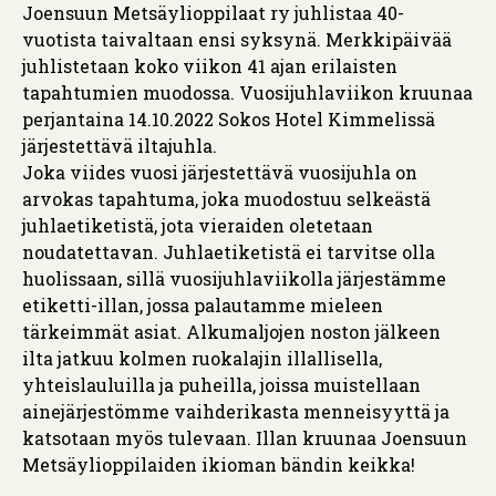
Joensuun Metsäylioppilaat ry juhlistaa 40-
vuotista taivaltaan ensi syksynä. Merkkipäivää
juhlistetaan koko viikon 41 ajan erilaisten
tapahtumien muodossa. Vuosijuhlaviikon kruunaa
perjantaina 14.10.2022 Sokos Hotel Kimmelissä
järjestettävä iltajuhla.
Joka viides vuosi järjestettävä vuosijuhla on
arvokas tapahtuma, joka muodostuu selkeästä
juhlaetiketistä, jota vieraiden oletetaan
noudatettavan. Juhlaetiketistä ei tarvitse olla
huolissaan, sillä vuosijuhlaviikolla järjestämme
etiketti-illan, jossa palautamme mieleen
tärkeimmät asiat. Alkumaljojen noston jälkeen
ilta jatkuu kolmen ruokalajin illallisella,
yhteislauluilla ja puheilla, joissa muistellaan
ainejärjestömme vaihderikasta menneisyyttä ja
katsotaan myös tulevaan. Illan kruunaa Joensuun
Metsäylioppilaiden ikioman bändin keikka!