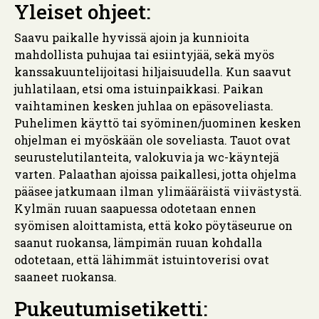
Yleiset ohjeet:
Saavu paikalle hyvissä ajoin ja kunnioita
mahdollista puhujaa tai esiintyjää, sekä myös
kanssakuuntelijoitasi hiljaisuudella. Kun saavut
juhlatilaan, etsi oma istuinpaikkasi. Paikan
vaihtaminen kesken juhlaa on epäsoveliasta.
Puhelimen käyttö tai syöminen/juominen kesken
ohjelman ei myöskään ole soveliasta. Tauot ovat
seurustelutilanteita, valokuvia ja wc-käyntejä
varten. Palaathan ajoissa paikallesi, jotta ohjelma
pääsee jatkumaan ilman ylimääräistä viivästystä.
Kylmän ruuan saapuessa odotetaan ennen
syömisen aloittamista, että koko pöytäseurue on
saanut ruokansa, lämpimän ruuan kohdalla
odotetaan, että lähimmät istuintoverisi ovat
saaneet ruokansa.
Pukeutumisetiketti: