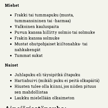
Miehet
Frakki tai tummapuku (musta,
tummansininen tai -harmaa)
Valkoinen kauluspaita
Puvun kanssa hillitty solmio tai solmuke
Frakin kanssa solmuke
Mustat ohutpohjaiset kiiltonahka- tai
nahkakengät
Tummat sukat
Naiset
Juhlapuku eli täysipitkä iltapuku
Hartiahuivi (mikäli puku ei peitä olkapäitä)
Hiusten tulee olla kiinni, jos niiden pituus
sen mahdollistaa
Laukku mielellään olkaimeton