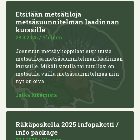
Etsitään metsätiloja
metsäsuunnitelman laadinnan
kurssille
28.3.2025
/
Yleinen
Joensuun metsäylioppilaat etsii uusia
metsätiloja metsäsuunnitelman laadinnan
kurssille. Mikäli sinulla tai tutullasi on
metsätila vailla metsäsuunnitelmaa niin
nyt on oiva
Jatka lukemista
Räkäposkella 2025 infopaketti /
info package
30.1.2025
/
Yleinen