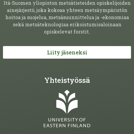
Itä-Suomen yliopiston metsätieteiden opiskelijoiden
ainejärjestö, joka kokoaa yhteen metsäympäristön
hoitoa ja suojelua, metsäsuunnittelua ja -ekonomiaa
sekä metsäteknologiaa erikoistumisaloinaan
opiskelevat forstit.
Liity jäseneksi
Yhteistyössä