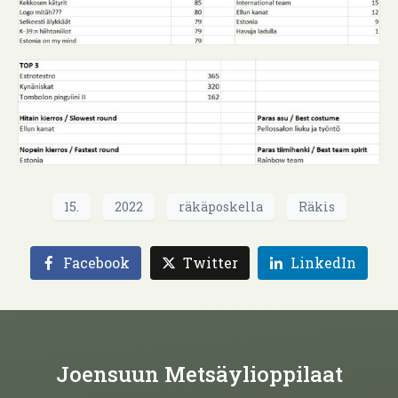
15.
2022
räkäposkella
Räkis
Facebook
Twitter
LinkedIn
Joensuun Metsäylioppilaat