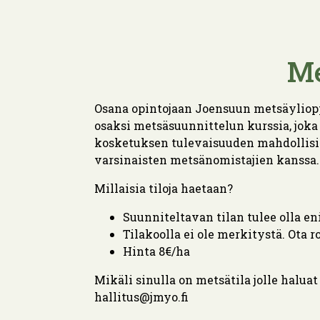
Me
Osana opintojaan Joensuun metsäyliop
osaksi metsäsuunnittelun kurssia, joka 
kosketuksen tulevaisuuden mahdollisii
varsinaisten metsänomistajien kanssa. 
Millaisia tiloja haetaan?
Suunniteltavan tilan tulee olla e
Tilakoolla ei ole merkitystä. Ota 
Hinta 8€/ha
Mikäli sinulla on metsätila jolle halua
hallitus@jmyo.fi