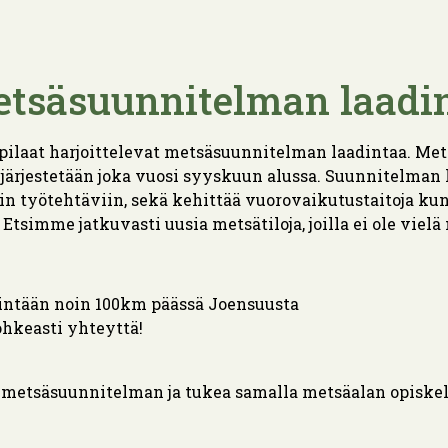
tsäsuunnitelman laadi
pilaat harjoittelevat metsäsuunnitelman laadintaa. Me
järjestetään joka vuosi syyskuun alussa. Suunnitelman l
n työtehtäviin, sekä kehittää vuorovaikutustaitoja ku
Etsimme jatkuvasti uusia metsätiloja, joilla ei ole viel
nintään noin 100km päässä Joensuusta
rohkeasti yhteyttä!
t metsäsuunnitelman ja tukea samalla metsäalan opiskeli