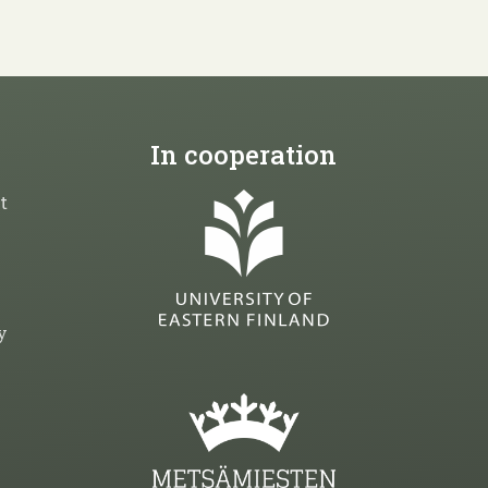
In cooperation
t
y