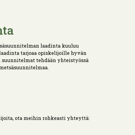
nta
tsäsuunnitelman laadinta kuuluu
aadinta tarjoaa opiskelijoille hyvän
n suunnitelmat tehdään yhteistyössä
ä metsäsuunnitelmaa.
joita, ota meihin rohkeasti yhteyttä: