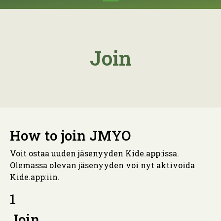
Join
How to join JMYO
Voit ostaa uuden jäsenyyden Kide.app:issa.
Olemassa olevan jäsenyyden voi nyt aktivoida
Kide.app:iin.
1
Join