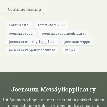
Continue reading
Forstikaste
forstikaste 2023
joensuu vappu
joensuu vapputapahtumat
joensuun metsäylioppilaat
joensuun vappu
joensuun vapputapahtumat
vappu
Joensuun Metsäylioppilaat ry
Itä-Suomen yliopiston metsätieteiden opiskelijoiden
ainejärjestö, joka kokoaa yhteen metsäympäristön