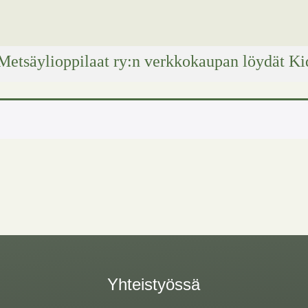
Metsäylioppilaat ry:n verkkokaupan löydät Kid
Yhteistyössä