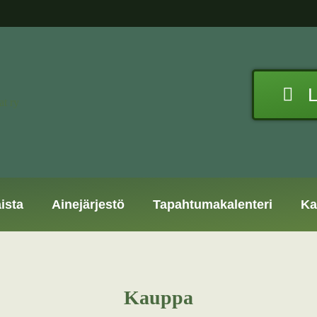
L
ista
Ainejärjestö
Tapahtumakalenteri
Ka
Kauppa