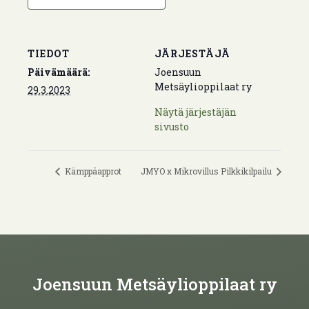
TIEDOT
JÄRJESTÄJÄ
Päivämäärä:
Joensuun
Metsäylioppilaat ry
29.3.2023
Näytä järjestäjän
sivusto
Kämppäapprot
JMYO x Mikrovillus Pilkkikilpailu
Joensuun Metsäylioppilaat ry