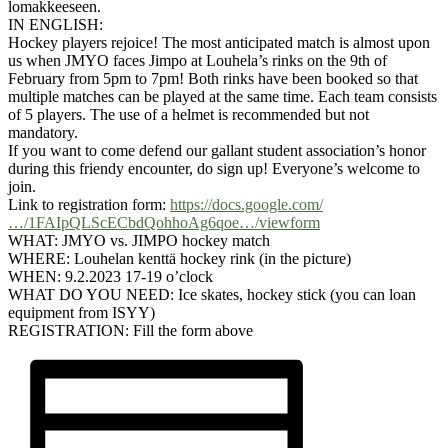
lomakkeeseen.
IN ENGLISH:
Hockey players rejoice! The most anticipated match is almost upon
us when JMYO faces Jimpo at Louhela’s rinks on the 9th of
February from 5pm to 7pm! Both rinks have been booked so that
multiple matches can be played at the same time. Each team consists
of 5 players. The use of a helmet is recommended but not
mandatory.
If you want to come defend our gallant student association’s honor
during this friendy encounter, do sign up! Everyone’s welcome to
join.
Link to registration form:
https://docs.google.com/
…/1FAIpQLScECbdQohhoAg6qoe…/viewform
WHAT: JMYO vs. JIMPO hockey match
WHERE: Louhelan kenttä hockey rink (in the picture)
WHEN: 9.2.2023 17-19 o’clock
WHAT DO YOU NEED: Ice skates, hockey stick (you can loan
equipment from ISYY)
REGISTRATION: Fill the form above