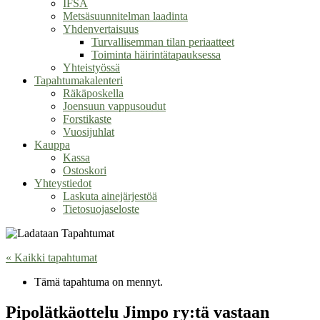
IFSA
Metsäsuunnitelman laadinta
Yhdenvertaisuus
Turvallisemman tilan periaatteet
Toiminta häirintätapauksessa
Yhteistyössä
Tapahtumakalenteri
Räkäposkella
Joensuun vappusoudut
Forstikaste
Vuosijuhlat
Kauppa
Kassa
Ostoskori
Yhteystiedot
Laskuta ainejärjestöä
Tietosuojaseloste
« Kaikki tapahtumat
Tämä tapahtuma on mennyt.
Pipolätkäottelu Jimpo ry:tä vastaan