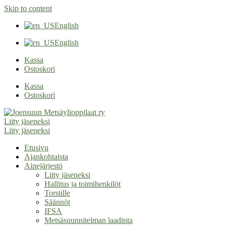
Skip to content
English
English
Kassa
Ostoskori
Kassa
Ostoskori
Liity jäseneksi
Liity jäseneksi
Etusivu
Ajankohtaista
Ainejärjestö
Liity jäseneksi
Hallitus ja toimihenkilöt
Torstille
Säännöt
IFSA
Metsäsuunnitelman laadinta