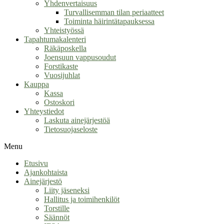
Yhdenvertaisuus
Turvallisemman tilan periaatteet
Toiminta häirintätapauksessa
Yhteistyössä
Tapahtumakalenteri
Räkäposkella
Joensuun vappusoudut
Forstikaste
Vuosijuhlat
Kauppa
Kassa
Ostoskori
Yhteystiedot
Laskuta ainejärjestöä
Tietosuojaseloste
Menu
Etusivu
Ajankohtaista
Ainejärjestö
Liity jäseneksi
Hallitus ja toimihenkilöt
Torstille
Säännöt