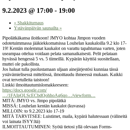
9.2.2023 @ 17:00
-
19:00
«
Shakkiturnaus
Ystävänpäivän saunailta
»
Pipolätkäkansa iloitkoon! JMYO kohtaa Jimpon vuoden
odotetuimmassa jääkiekkomatsissa Louhelan kaukaloilla 9.2 klo 17-
19! Kentän molemmat kaukalot on varattu tapahtumaa varten, joten
useampaa ottelua voidaan pelata samanaikaisesti. Pelit pelataan
hyvässä hengessä 5 vs. 5 tiimeillä. Kypärän käyttöä suositellaan,
muttei ole pakollista.
Jos haluat tulla puolustamaan uljaan ainejärjestösi kunniaa tässä
ystävämielisessä mittelössä, ilmoittaudu ihmeessä mukaan. Kaikki
ovat tervetulleita taistoon!
Linkki ilmoittautumislomakkeeseen:
https://docs.google.com/
…/1FAIpQLScECbdQohhoAg6qo…/viewform…
MITÄ: JMYO vs. Jimpo pipolätkä
MISSÄ: Louhelan kentän kaukalot (kuvassa)
MILLOIN: to 9.2.2023 klo 17-19
MITÄ TARVITSEE: Luistimet, maila, kypärä halutessaan (välineitä
voi lainata ISYY:ltä)
ILMOITTAUTUMINEN: Syötä tietosi yllä olevaan Forms-