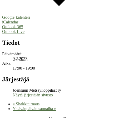
Google-kalenteri
iCalendar
Outlook 365
Outlook Live
Tiedot
Päivämäärä:
9.2.2023
Aika:
17:00 - 19:00
Järjestäjä
Joensuun Metsäylioppilaat ry
Näytä järjestäjän sivusto
«
Shakkiturnaus
Ystävänpäivän saunailta
»