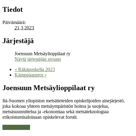
Tiedot
Päivämäärä:
21.3.2023
Järjestäjä
Joensuun Metsäylioppilaat ry
Näytä järjestäjän sivusto
«
Räkäposkella 2023
Kämppäapprot
»
Joensuun Metsäylioppilaat ry
Itä-Suomen yliopiston metsätieteiden opiskelijoiden ainejärjestö,
joka kokoaa yhteen metsäympäristön hoitoa ja suojelua,
metsäsuunnittelua ja -ekonomiaa sekä metsäteknologiaa
erikoistumisaloinaan opiskelevat forstit.
Liity jäseneksi