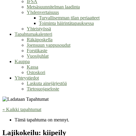
IFSA
Metsäsuunnitelman laadinta
Yhdenvertaisuus
Turvallisemman tilan periaatteet
Toiminta häirintätapauksessa
Yhteistyössä
Tapahtumakalenteri
Räkäposkella
Joensuun vappusoudut
Forstikaste
Vuosijuhlat
Kauppa
Kassa
Ostoskori
Yhteystiedot
Laskuta ainejärjestöä
Tietosuojaseloste
« Kaikki tapahtumat
Tämä tapahtuma on mennyt.
Lajikokeilu: kiipeily