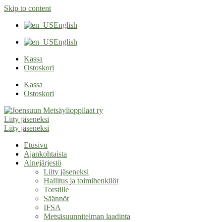
Skip to content
English
English
Kassa
Ostoskori
Kassa
Ostoskori
Liity jäseneksi
Liity jäseneksi
Etusivu
Ajankohtaista
Ainejärjestö
Liity jäseneksi
Hallitus ja toimihenkilöt
Torstille
Säännöt
IFSA
Metsäsuunnitelman laadinta