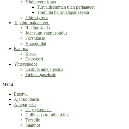
Yhdenvertaisuus
Turvallisemman tilan periaatteet
Toiminta häirintätapauksessa
Yhteistyössä
Tapahtumakalenteri
Räkäposkella
Joensuun vappusoudut
Forstikaste
Vuosijuhlat
Kauppa
Kassa
Ostoskori
Yhteystiedot
Laskuta ainejärjestöä
Tietosuojaseloste
Menu
Etusivu
Ajankohtaista
Ainejärjestö
Liity jäseneksi
Hallitus ja toimihenkilöt
Torstille
Säännöt