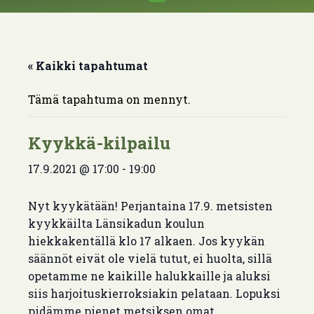
« Kaikki tapahtumat
Tämä tapahtuma on mennyt.
Kyykkä-kilpailu
17.9.2021 @ 17:00
-
19:00
Nyt kyykätään! Perjantaina 17.9. metsisten
kyykkäilta Länsikadun koulun
hiekkakentällä klo 17 alkaen. Jos kyykän
säännöt eivät ole vielä tutut, ei huolta, sillä
opetamme ne kaikille halukkaille ja aluksi
siis harjoituskierroksiakin pelataan. Lopuksi
pidämme pienet metsiksen omat