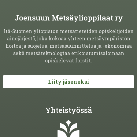
Joensuun Metsäylioppilaat ry
Itä-Suomen yliopiston metsätieteiden opiskelijoiden
ainejärjestö, joka kokoaa yhteen metsäympäristön
hoitoa ja suojelua, metsäsuunnittelua ja -ekonomiaa
sekä metsäteknologiaa erikoistumisaloinaan
opiskelevat forstit.
Liity jäseneksi
Yhteistyössä