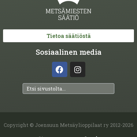
Tietoa säätiöstä
Sosiaalinen media
Copyright © Joensuun Metsäylioppilaat ry 2012-2026