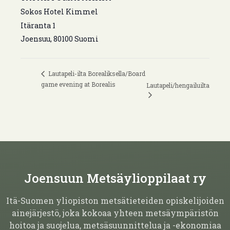
Sokos Hotel Kimmel
Itäranta 1
Joensuu
,
80100
Suomi
Lautapeli-ilta Borealiksella/Board
game evening at Borealis
Lautapeli/hengailuilta
Joensuun Metsäylioppilaat ry
Itä-Suomen yliopiston metsätieteiden opiskelijoiden
ainejärjestö, joka kokoaa yhteen metsäympäristön
hoitoa ja suojelua, metsäsuunnittelua ja -ekonomiaa