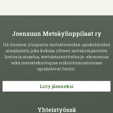
Joensuun Metsäylioppilaat ry
Itä-Suomen yliopiston metsätieteiden opiskelijoiden
ainejärjestö, joka kokoaa yhteen metsäympäristön
hoitoa ja suojelua, metsäsuunnittelua ja -ekonomiaa
sekä metsäteknologiaa erikoistumisaloinaan
opiskelevat forstit.
Liity jäseneksi
Yhteistyössä