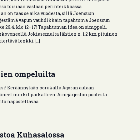
ssä toisiaan vastaan perinteikkäässä
n on taas se aika vuodesta, sillä Joensuun
rjestämä vapun vauhdikkain tapahtuma Joensuun
ke 26.4. klo 12–17! Tapahtuman idea on simppeli.
koveneellä Jokiasemalta lähtien n. 1,2 km pituinen
kiertävä lenkki […]
ien ompeluilta
si! Keräännytään porukalla Agoran aulaan
neet merkit paikalleen. Ainejärjestön puolesta
ntä naposteltavaa.
toa Kuhasalossa