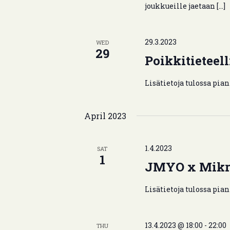
n
h
joukkueille jaetaan […]
d
f
V
o
29.3.2023
r
WED
i
29
E
Poikkitietee
e
v
e
w
Lisätietoja tulossa pian.
n
s
t
N
April 2023
s
b
a
y
1.4.2023
v
SAT
K
1
JMYO x Mikro
i
e
y
g
Lisätietoja tulossa pian.
w
a
o
r
t
13.4.2023 @ 18:00
-
22:00
THU
d