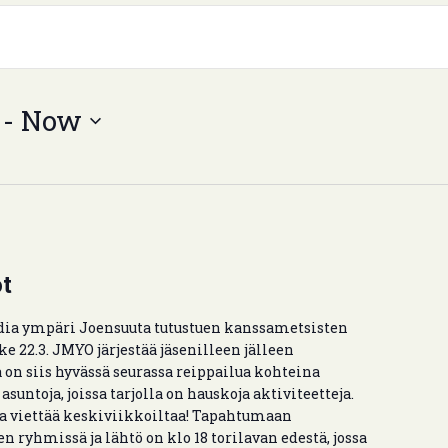
 - 
Now
t
ndia ympäri Joensuuta tutustuen kanssametsisten
 ke 22.3. JMYO järjestää jäsenilleen jälleen
on siis hyvässä seurassa reippailua kohteina
suntoja, joissa tarjolla on hauskoja aktiviteetteja.
a viettää keskiviikkoiltaa! Tapahtumaan
en ryhmissä ja lähtö on klo 18 torilavan edestä, jossa