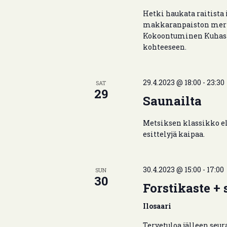
Hetki haukata raitista
makkaranpaiston merke
Kokoontuminen Kuhasalo
kohteeseen.
29.4.2023 @ 18:00
-
23:30
SAT
29
Saunailta
Metsiksen klassikko el
esittelyjä kaipaa.
30.4.2023 @ 15:00
-
17:00
SUN
30
Forstikaste + 
Ilosaari
Tervetuloa jälleen seu