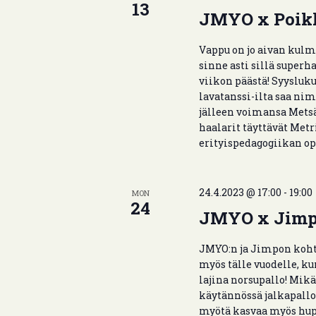
13
i
.
JMYO x Poikk
o
Vappu on jo aivan kulm
n
sinne asti sillä superh
viikon päästä! Syysluk
lavatanssi-ilta saa ni
jälleen voimansa Mets
haalarit täyttävät Metri
erityispedagogiikan opi
24.4.2023 @ 17:00
-
19:00
MON
24
JMYO x Jimp
JMYO:n ja Jimpon koh
myös tälle vuodelle, ku
lajina norsupallo! Mikä
käytännössä jalkapallo
myötä kasvaa myös hupi 