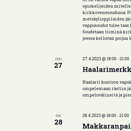
opiskelijoiden mitelle
kirkkovenesoudussa. Pia
metsäylioppilaiden jä
vappusoudut tulee taas 
Soudetaan tiiminä kirk
joessa kelluvan poijun 
27.4.2023 @ 18:00
-
21:00
THU
27
Haalarimerkk
Haalarit kuntoon vapuk
ompelemaan rästiin jää
ompeluvälineitä ja pie
28.4.2023 @ 18:00
-
21:00
FRI
28
Makkaranpais