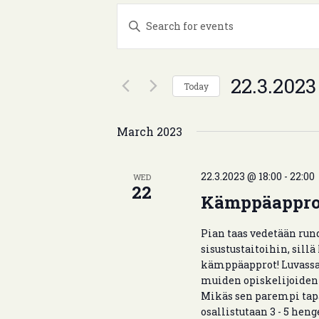
E
E
v
n
t
e
e
n
22.3.2023
Today
r
t
K
S
e
e
s
March 2023
y
l
S
w
e
e
o
c
22.3.2023 @ 18:00
-
22:00
WED
22
r
t
a
Kämppäappro
d
d
r
.
a
Pian taas vedetään ru
S
t
c
sisustustaitoihin, sillä
e
e
kämppäapprot! Luvassa 
h
a
.
muiden opiskelijoiden a
a
r
Mikäs sen parempi tap
c
osallistutaan 3 - 5 heng