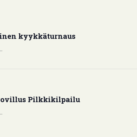
llinen kyykkäturnaus
..
villus Pilkkikilpailu
..