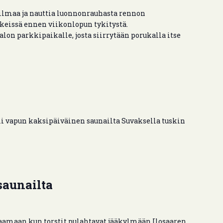
 ilmaa ja nauttia luonnonrauhasta rennon
issä ennen viikonlopun tykitystä.
n parkkipaikalle, josta siirrytään porukalla itse
i vapun kaksipäiväinen saunailta Suvaksella tuskin
saunailta
raamaan kun torstit pulahtavat jääkylmään Ilosaaren