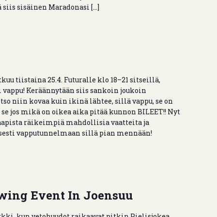
ä siis sisäinen Maradonasi […]
u tiistaina 25.4. Futuralle klo 18–21 sitseillä,
 vappu! Keräännytään siis sankoin joukoin
 niin kovaa kuin ikinä lähtee, sillä vappu, se on
 se jos mikä on oikea aika pitää kunnon BILEET!! Nyt
aapista räikeimpiä mahdollisia vaatteita ja
isesti vapputunnelmaan sillä pian mennään!
owing Event In Joensuu
ki, kun vetohuudot raikaavat pitkin Pielisjokea