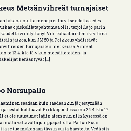
eus Metsänvihreät turnajaiset
an takana, mutta menoja ei tarvitse odottaa edes
auskaa opiskelijatapahtumaa olisi tarjoilla jo parin
ukaudella viihdyttänyt Vihreähaalaristen ikivihreä
mittäin jatkoa, kun JMYO ja Poikkeus yhdistävät
änvihreiden turnajaisten merkeissä. Vihreät
an to 13.4. klo 18-> kun metsätieteiden- ja
skelijat kerääntyvät […]
o Norsupallo
taaminen saadaan kuin saadaankin järjestymään
n järjestöt kohtaavat Kirkkopuistossa ma 24.4. klo 17
li et ole tutustunut lajiin aiemmin niin kyseessä on
a mutta valtavalla jumppapallolla. Pallon koon
ja se tuo mukanaan täysin uusia haasteita. Vedä siis