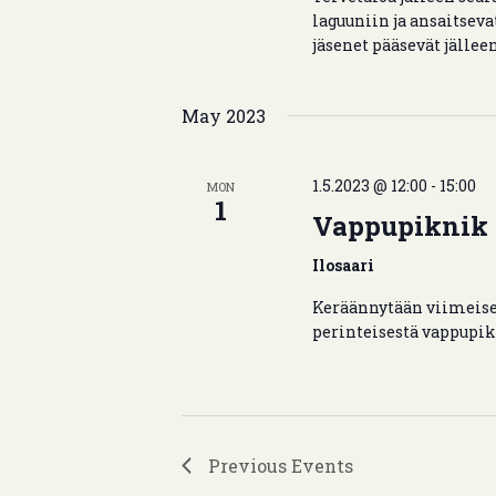
laguuniin ja ansaitseva
jäsenet pääsevät jäll
May 2023
1.5.2023 @ 12:00
-
15:00
MON
1
Vappupiknik
Ilosaari
Keräännytään viimeise
perinteisestä vappupik
Previous
Events