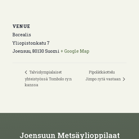
VENUE
Borealis
Yliopistonkatu 7
Joensuu
,
80130
Suomi
+ Google Map
Pipolätkäottelu
Talviolympialaiset
Jimpo ry:tä vastaan
yhteistyössä Tombolo ry:n
kanssa
Joensuun Metsäylioppilaat