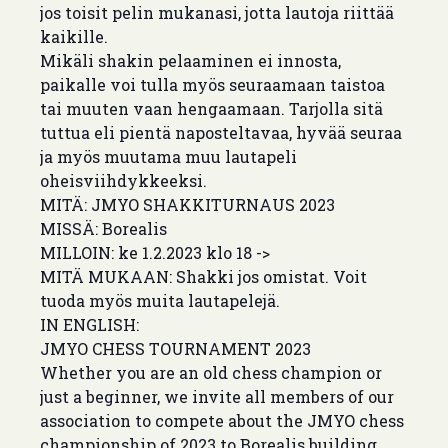
jos toisit pelin mukanasi, jotta lautoja riittää
kaikille.
Mikäli shakin pelaaminen ei innosta,
paikalle voi tulla myös seuraamaan taistoa
tai muuten vaan hengaamaan. Tarjolla sitä
tuttua eli pientä naposteltavaa, hyvää seuraa
ja myös muutama muu lautapeli
oheisviihdykkeeksi.
MITÄ: JMYO SHAKKITURNAUS 2023
MISSÄ: Borealis
MILLOIN: ke 1.2.2023 klo 18 ->
MITÄ MUKAAN: Shakki jos omistat. Voit
tuoda myös muita lautapelejä.
IN ENGLISH:
JMYO CHESS TOURNAMENT 2023
Whether you are an old chess champion or
just a beginner, we invite all members of our
association to compete about the JMYO chess
championship of 2023 to Borealis building